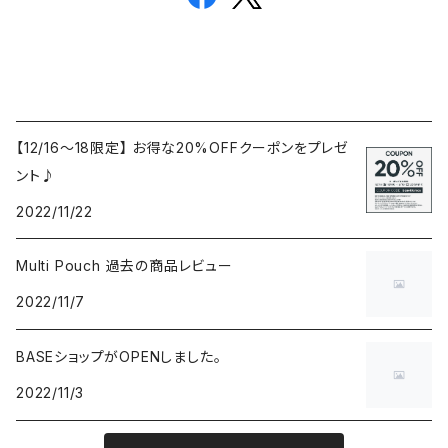
【12/16〜18限定】 お得な20%OFFクーポンをプレゼ
ント♪
2022/11/22
Multi Pouch 過去の商品レビュー
2022/11/7
BASEショップがOPENしました。
2022/11/3