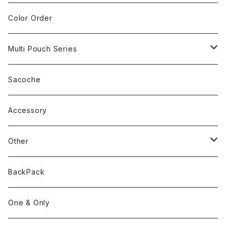
Color Order
Multi Pouch Series
Multi Pouch
Sacoche
Multi Pouch Plus
Accessory
Multi Pouch(PT)
Other
Mobile Pouch
Wetti Pouch
BackPack
Multi Pouch XL
Sphere Sack
One & Only