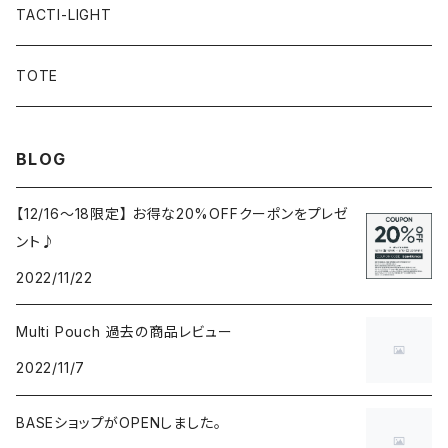
Multi Pouch Lite
Basic Pouch
TACTI-LIGHT
Stuff Sack
TOTE
Knap Sack
BLOG
Socks
【12/16〜18限定】 お得な20%OFFクーポンをプレゼ
ント♪
clip pouch
2022/11/22
Multi Pouch 過去の商品レビュー
2022/11/7
BASEショップがOPENしました。